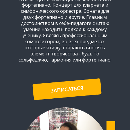
Новый взгляд на знакомые
фортепиано, Концерт для кларнета и
музыкальные композиции
симфонического оркестра, Соната для
двух фортепиано и другие. Главным
достоинством в себе-педагоге считаю
умение находить подход к каждому
Раскрывает творческий
ученику. Являясь профессиональным
потенциал
композитором, во всех предметах,
которые я веду, стараюсь вносить
элемент творчества - будь то
сольфеджио, гармония или фортепиано.
Индивидуальные уроки
ЗАПИСАТЬСЯ
Для детей и взрослых
С понедельника по
воскресенье:
с 11:00 до 23:00