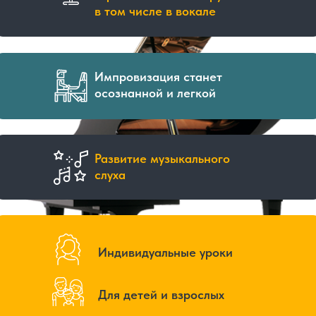
в том числе в вокале
Импровизация станет
осознанной и легкой
Развитие музыкального
слуха
Индивидуальные уроки
Для детей и взрослых