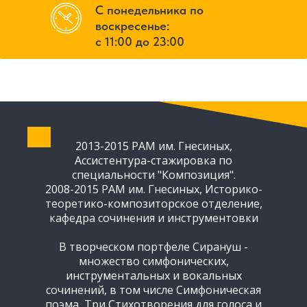
С понедельника по
воскресенье:
с 11:00 до 23:00
2013-2015 РАМ им. Гнесиных,
Открывает новые
Ассистентура-стажировка по
возможности для
специальности "Композиция".
композитора
2008-2015 РАМ им. Гнесиных, Историко-
теоретико-композиторское отделение,
кафедра сочинения и инструментовки
Позволяет реализовать свои
В творческом портфеле Сирануш -
музыкальные идеи
множество симфонических,
инструментальных и вокальных
сочинений, в том числе Симфоническая
поэма, Три Стихотворения для голоса и